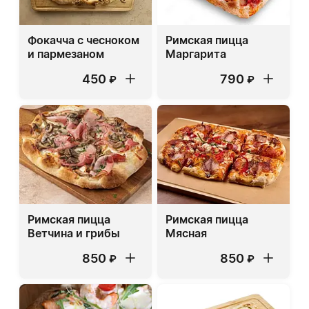
Фокачча с чесноком
Римская пицца
и пармезаном
Маргарита
450
790
₽
₽
Римская пицца
Римская пицца
Ветчина и грибы
Мясная
850
850
₽
₽