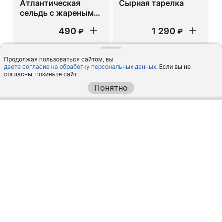
Атлантическая
Сырная тарелка
сельдь с жареным
картофелем
490
1 290
₽
₽
Продолжая пользоваться сайтом, вы
даете согласие на обработку персональных данных
. Если вы не
согласны, покиньте сайт
Понятно
Жюльен из лесных
Жюльен из лесных
грибов
грибов с цыпленком
490
520
₽
₽
Салаты