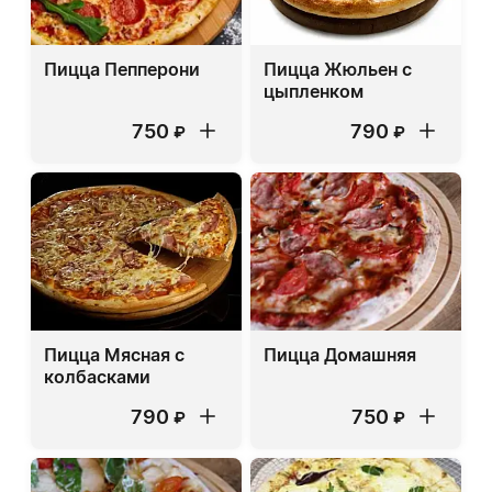
Пицца Пепперони
Пицца Жюльен с
цыпленком
750
790
₽
₽
Пицца Мясная с
Пицца Домашняя
колбасками
790
750
₽
₽