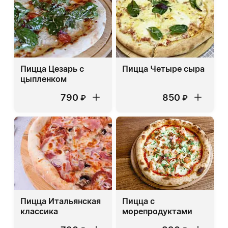
Пицца Цезарь с
Пицца Четыре сыра
цыпленком
790
850
₽
₽
Пицца Итальянская
Пицца с
классика
морепродуктами