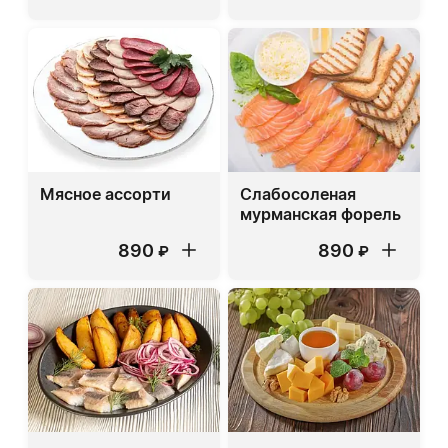
Мясное ассорти
Слабосоленая
мурманская форель
890
890
₽
₽