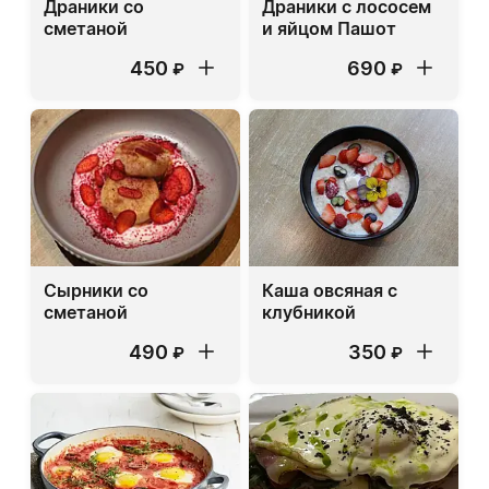
Драники со
Драники с лососем
сметаной
и яйцом Пашот
450
690
₽
₽
Сырники со
Каша овсяная с
сметаной
клубникой
490
350
₽
₽