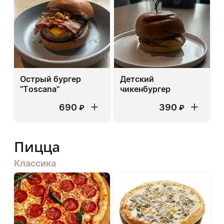
Острый бургер
Детский
"Toscana"
чикенбургер
690
390
₽
₽
Пицца
Классика