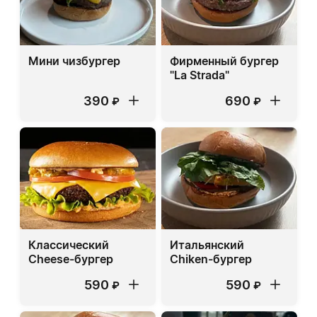
Мини чизбургер
Фирменный бургер
"La Strada"
390
690
₽
₽
Классический
Итальянский
Cheese-бургер
Chiken-бургер
590
590
₽
₽