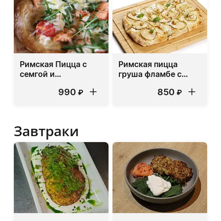
Римская Пицца с
Римская пицца
семгой и
груша фламбе с
креветками
сыром горгонзола
990
850
₽
₽
Завтраки