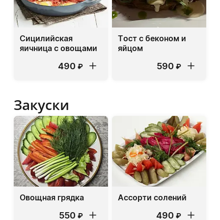
Сицилийская
Тост с беконом и
яичница с овощами
яйцом
490
590
₽
₽
Закуски
Овощная грядка
Ассорти солений
550
490
₽
₽