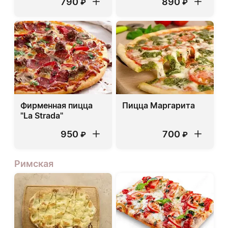
790
890
₽
₽
Фирменная пицца
Пицца Маргарита
"La Strada"
950
700
₽
₽
Римская